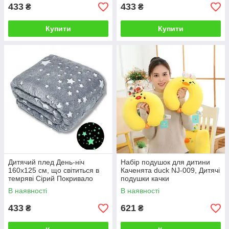
433
433
₴
₴
Купити
Купити
Дитячий плед День-ніч
Набір подушок для дитини
160х125 см, що світиться в
Каченята duck NJ-009, Дитячі
темряві Сірий Покривало
подушки качки
Мікрофібра Ковдра
В наявності
В наявності
433
621
₴
₴