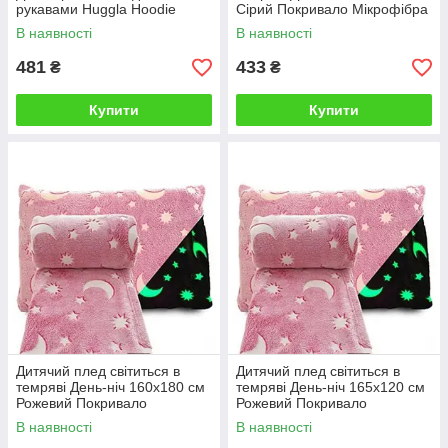
рукавами Huggla Hoodie
Сірий Покривало Мікрофібра
Ковдру
В наявності
В наявності
481
433
₴
₴
Купити
Купити
Дитячий плед світиться в
Дитячий плед світиться в
темряві День-ніч 160х180 см
темряві День-ніч 165х120 см
Рожевий Покривало
Рожевий Покривало
Мікрофібра Ковдру
Мікрофібра Ковдру
В наявності
В наявності