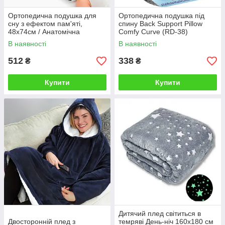
Ортопедична подушка для
Ортопедична подушка під
сну з ефектом пам'яті,
спину Back Support Pillow
48х74см / Анатомічна
Comfy Curve (RD-38)
подушка для шиї
В наявності
В наявності
512
338
₴
₴
Купити
Купити
Дитячий плед світиться в
Двосторонній плед з
темряві День-ніч 160х180 см