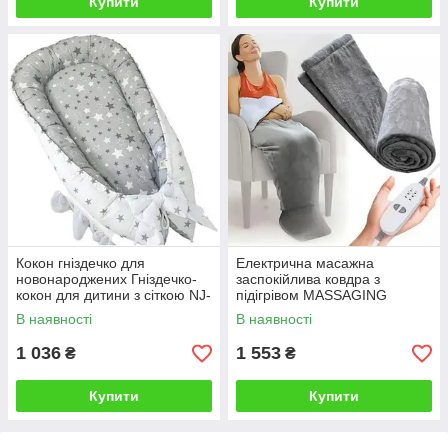
Купити
Купити
Кокон гніздечко для
Електрична масажна
новонароджених Гніздечко-
заспокійлива ковдра з
кокон для дитини з сіткою NJ-
підігрівом MASSAGING
0010
HEATING WRAP з 3
В наявності
В наявності
режимами вібрації
1 036
1 553
₴
₴
Купити
Купити