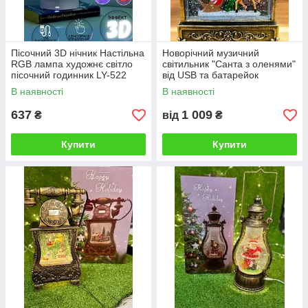
Пісочний 3D нічник Настільна
Новорічний музичний
RGB лампа художнє світло
світильник "Санта з оленями"
пісочний годинник LY-522
від USB та батарейок
Нічний світильник
В наявності
В наявності
637
1 009
₴
від
₴
Купити
Купити