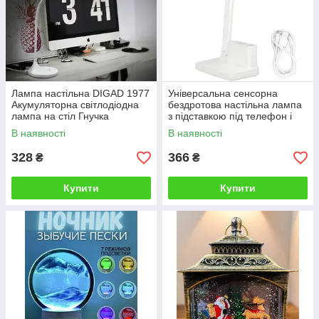
Лампа настільна DIGAD 1977
Універсальна сенсорна
Акумуляторна світлодіодна
бездротова настільна лампа
лампа на стіл Гнучка
з підставкою під телефон і
настільна лампа
пеналом BL-A6
В наявності
В наявності
328
366
₴
₴
Купити
Купити