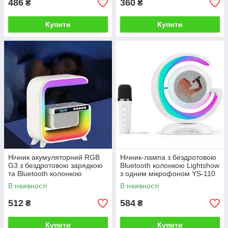
486
360
₴
₴
Купити
Купити
Нічник акумуляторний RGB
Нічник-лампа з бездротовою
G3 з бездротовою зарядкою
Bluetooth колонкою Lightshow
та Bluetooth колонкою
з одним мікрофоном YS-110
В наявності
В наявності
512
584
₴
₴
Купити
Купити