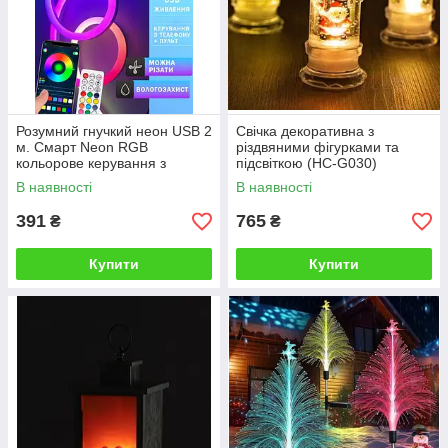
Розумний гнучкий неон USB 2
Свічка декоративна з
м. Смарт Neon RGB
різдвяними фігурками та
кольорове керування з
підсвіткою (HC-G030)
телефону + пульт з Bluetooth
В наявності
В наявності
та синхронізацією музики
391
765
₴
₴
Купити
Купити