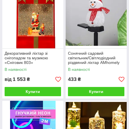
Декоративний ліхтар зі
Сонячний садовий
снігопадом та музикою
світильник/Світлодіодний
«Сніговик 803»
різдвяний ліхтар AMhomely
В наявності
В наявності
1 553
433
від
₴
₴
Купити
Купити