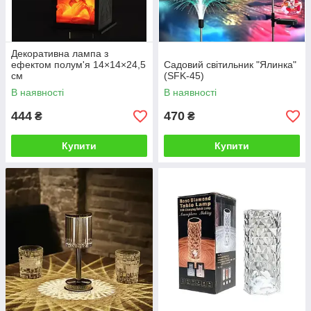
Декоративна лампа з
ефектом полум'я 14×14×24,5
Садовий світильник "Ялинка"
см
(SFK-45)
В наявності
В наявності
444
470
₴
₴
Купити
Купити