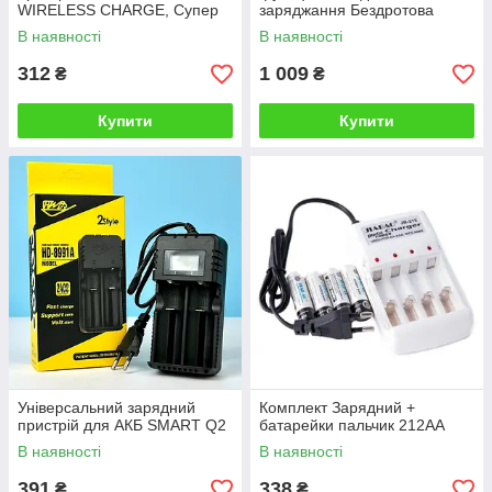
WIRELESS CHARGE, Супер
заряджання Бездротова
тонкий портативний
зарядка 3 в 1
В наявності
В наявності
зарядний пристрій
312
1 009
₴
₴
Купити
Купити
Універсальний зарядний
Комплект Зарядний +
пристрій для АКБ SMART Q2
батарейки пальчик 212AA
В наявності
В наявності
391
338
₴
₴