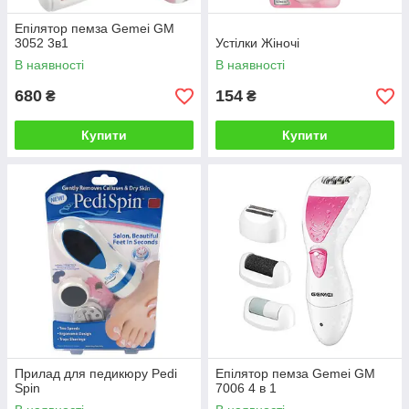
Епілятор пемза Gemei GM
3052 3в1
Устілки Жіночі
В наявності
В наявності
680
154
₴
₴
Купити
Купити
Прилад для педикюру Pedi
Епілятор пемза Gemei GM
Spin
7006 4 в 1