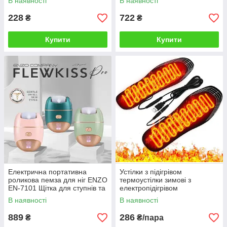
В наявності
В наявності
228
722
₴
₴
Купити
Купити
Електрична портативна
Устілки з підігрівом
роликова пемза для ніг ENZO
термоустілки зимові з
EN-7101 Щітка для ступнів та
електропідігрівом
п'ят
універсальні багаторазові
В наявності
В наявності
електричні устілки
889
286
₴
₴/пара