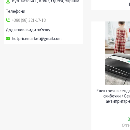
вул. Базова 1, 67807, Одеса, Україна
+380 (98) 321-17-18
hotpricemarket@gmail.com
Електрична сендв
скибочки / С
антипригарн
В
Опто