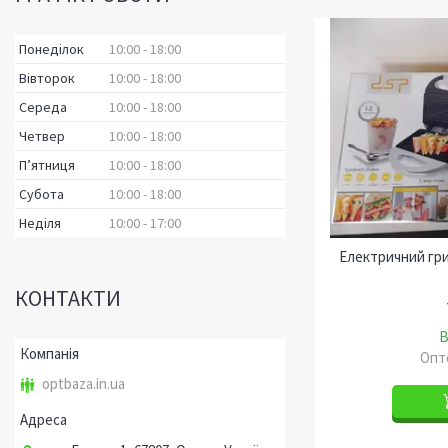
Понеділок
10:00
18:00
Вівторок
10:00
18:00
Середа
10:00
18:00
Четвер
10:00
18:00
Пʼятниця
10:00
18:00
Субота
10:00
18:00
Неділя
10:00
17:00
Електричний гр
КОНТАКТИ
В
Опто
optbaza.in.ua