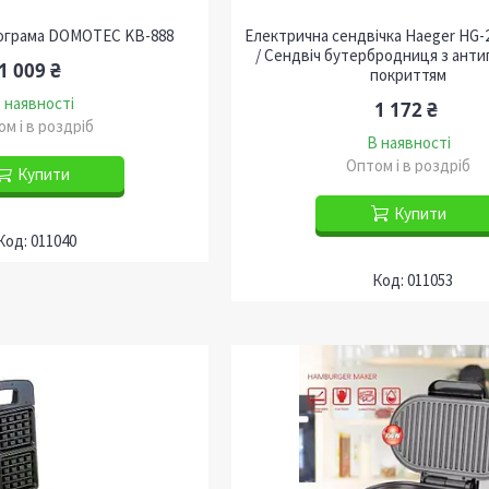
ограма DOMOTEC KB-888
Електрична сендвічка Haeger HG-2
/ Cендвіч бутербродниця з ант
1 009 ₴
покриттям
 наявності
1 172 ₴
м і в роздріб
В наявності
Оптом і в роздріб
Купити
Купити
011040
011053