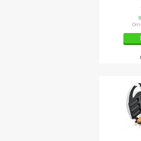
В
Опто