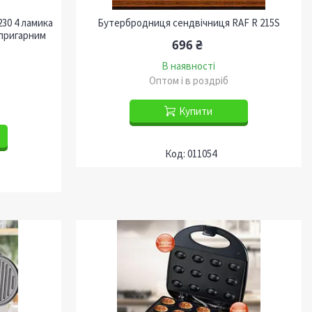
30 4 ламика
Бутербродниця сендвічниця RAF R 215S
ипригарним
696 ₴
В наявності
Оптом і в роздріб
Купити
011054