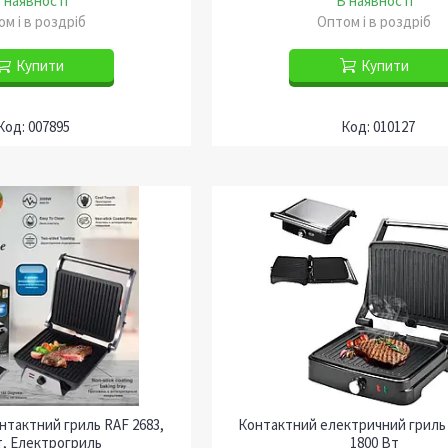
 наявності
В наявності
м і в роздріб
Оптом і в роздріб
Купити
Купити
007895
010127
нтактний гриль RAF 2683,
Контактний електричний гриль 
т, Електрогриль
1800 Вт