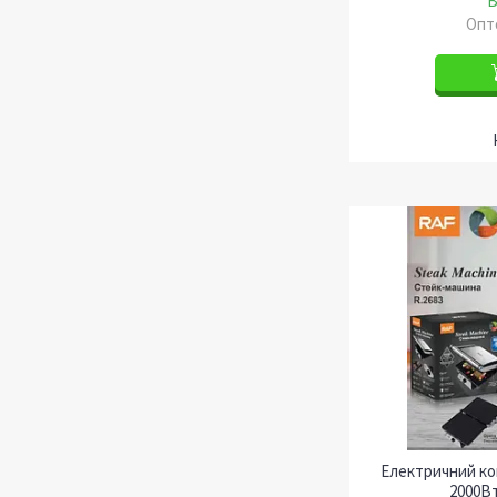
В
Опто
Електричний ко
2000В