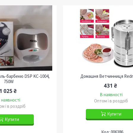
иль-барбекю DSP KC-1004,
Домашня Ветчинниця Red
750W
431 ₴
1 025 ₴
В наявності
 наявності
Оптом і в роздріб
м і в роздріб
Купити
Купити
006386