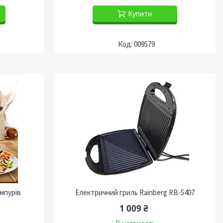
Купити
009579
мпурів
Електричний гриль Rainberg RB-5407
1 009 ₴