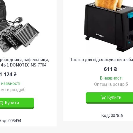
ербродниця, вафельниця,
Тостер для підсмажування хліба
р 4 в 1 DOMOTEC MS-7704
611 ₴
1 124 ₴
В наявності
 наявності
Оптом і в роздріб
м і в роздріб
Купити
Купити
007819
006494