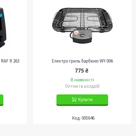
 RAF R 263
Електро гриль барбекю WY-006
775 ₴
В наявності
Оптом і в роздріб
Купити
005646