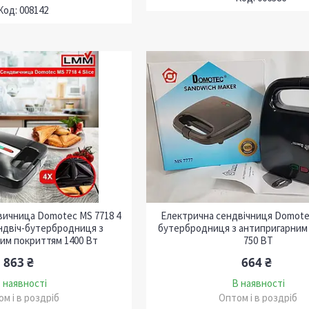
008142
ичница Domotec MS 7718 4
Електрична сендвічниця Domote
ендвіч-бутербродниця з
бутербродниця з антипригарним
им покриттям 1400 Вт
750 ВТ
863 ₴
664 ₴
 наявності
В наявності
м і в роздріб
Оптом і в роздріб