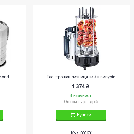
mond
Електрошашличниця на 5 шампурів
1 374 ₴
В наявності
Оптом і в роздріб
Купити
005631