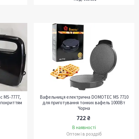
c MS-7777,
Вафельниця електрична DOMOTEC MS 7710
 покриттям
для приготування тонких вафель 1000Вт
Чорна
722 ₴
В наявності
Оптом і в роздріб