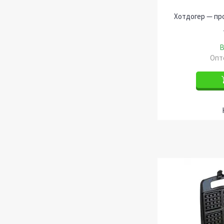
Хотдогер — пр
В
Опто