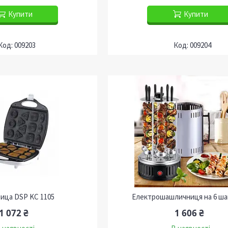
Купити
Купити
009203
009204
ица DSP KC 1105
Електрошашличниця на 6 ша
1 072 ₴
1 606 ₴