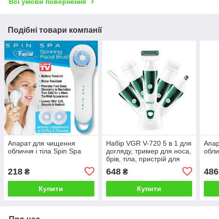
Всі умови повернення
Подібні товари компанії
Апарат для чищення
Набір VGR V-720 5 в 1 для
Апар
обличчя і тіла Spin Spa
догляду, тример для носа,
обли
брів, тіла, пристрій для
чищення обличчя,
218
648
486
₴
₴
масажер
Купити
Купити