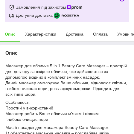
Замовлення під захистом
Доступна доставка
Опис
Характеристики
Доставка
Оплата
Умови п
Опис
Масажер для обличчя 5 in 1 Beauty Care Massager – пристрій
для догляду за шкірою обличчя, яке здійснюється за
допомогою вхідних в комплект змінних насадок.
Даний масажер омолоджує Ваше обличчя, відновлює клітини,
глибоко очищає пори, розгладжує зморшки. Підходить для
всіх типів шкіри.
Особливості:
Простий у використанні!
Масажер робить Ваше обличчя м'яким і ніжним
Глибоко очищає пори
Має 5 насадок для масажера Beauty Care Massager:
1) обертається масажна насадка – розслабляє шкіру,