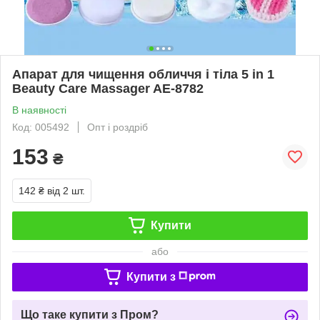
Апарат для чищення обличчя і тіла 5 in 1
Beauty Care Massager AE-8782
В наявності
Код: 005492
Опт і роздріб
153
₴
142 ₴
від 2 шт.
Купити
або
Купити з
Що таке купити з Пром?