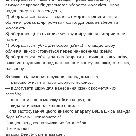
стимулює кровообіг, допомагає зберегти молодість шкіри,
надає енергію на весь день;
2) обертається пемза – видаляє омертвілі клітини шкіри
обличчя, додає шкірі рожевий колір, допомагає зберегти
молодість;
3) обертова щітка видаляє мертву шкіру, після використання
пемзи;
4) обертається губка для особи (м'яка) – очищає шкіру
обличчя, використовується перед нанесенням крему;
5) обертається губка для тіла (жорстка) – очищає вашу шкіру,
використовується перед нанесенням крему, вершків, молочка,
лосьйону.
Залежно від використовуваних насадок можна:
— глибоко очистити пори шкірного покриву;
— підготувати шкіру для нанесення різних косметичних
засобів;
— провести сеанс масажу обличчя, рук, ніг;
— видалити відмерлі клітини епітелію.
Після застосування цього дивного апарату Ваша шкіра завжди
буде м'якою і шовковистою!
Працює від двох пальчикових батарейок.
В комплекті:
апарат Beauty care massager;