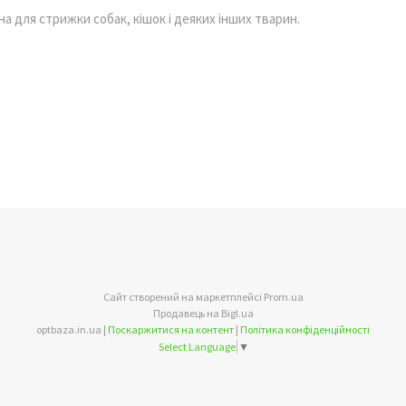
 для стрижки собак, кішок і деяких інших тварин.
Сайт створений на маркетплейсі
Prom.ua
Продавець на Bigl.ua
optbaza.in.ua |
Поскаржитися на контент
|
Політика конфіденційності
Select Language
▼