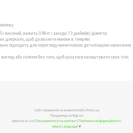
макіяжу
5» високий, важить 0.98 кг і заходи 7.3 дюйм(ів) діаметр.
них дзеркало, щоб дозволити макіяж в темряві.
ально підходить для перегляду винятковою деталізацією нанесення
вигляд або гоління без того, щоб рухатися налаштувати своє тіло.
Сайт створений на маркетплейсі
Prom.ua
Продавець на Bigl.ua
optbaza.in.ua |
Поскаржитися на контент
|
Політика конфіденційності
Select Language
▼