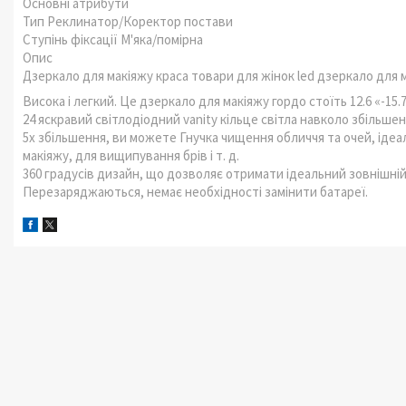
Основні атрибути
Тип Реклинатор/Коректор постави
Ступінь фіксації М'яка/помірна
Опис
Дзеркало для макіяжу краса товари для жінок led дзеркало для 
Висока і легкий. Це дзеркало для макіяжу гордо стоїть 12.6 «-15.7
24 яскравий світлодіодний vanity кільце світла навколо збільше
5x збільшення, ви можете Гнучка чищення обличчя та очей, іде
макіяжу, для вищипування брів і т. д.
360 градусів дизайн, що дозволяє отримати ідеальний зовнішній 
Перезаряджаються, немає необхідності замінити батареї.