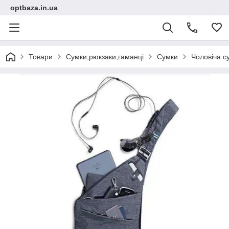
optbaza.in.ua
Товари
Сумки,рюкзаки,гаманці
Сумки
Чоловіча с