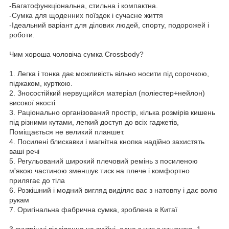
-Багатофункціональна, стильна і компактна.
-Сумка для щоденних поїздок і сучасне життя
-Ідеальний варіант для ділових людей, спорту, подорожей і
роботи.
Чим хороша чоловіча сумка Crossbody?
1. Легка і тонка дає можливість вільно носити під сорочкою,
піджаком, курткою.
2. Зносостійкий нервущийся матеріал (поліестер+нейлон)
високої якості
3. Раціонально організований простір, кілька розмірів кишень
під різними кутами, легкий доступ до всіх гаджетів,
Поміщається не великий планшет.
4. Посилені блискавки і магнітна кнопка надійно захистять
ваші речі
5. Регульований широкий плечовий ремінь з посиленою
м'якою частиною зменшує тиск на плече і комфортно
прилягає до тіла
6. Розкішний і модний вигляд виділяє вас з натовпу і дає волю
рукам
7. Оригінальна фабрична сумка, зроблена в Китаї
3 внутрішні відділення на змійці, одне з них з кишенею, 1