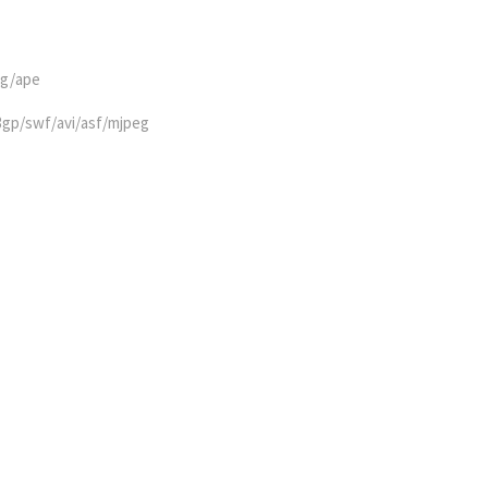
gg/ape
3gp/swf/avi/asf/mjpeg