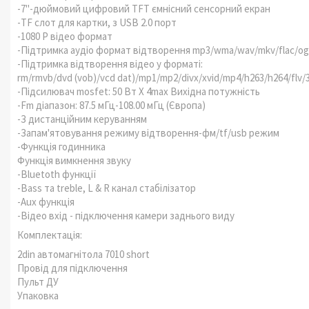
-7"-дюймовий цифровий TFT ємнісний сенсорний екран
-TF слот для картки, з USB 2.0 порт
-1080 P відео формат
-Підтримка аудіо формат відтворення mp3/wma/wav/mkv/flac/o
-Підтримка відтворення відео у форматі:
rm/rmvb/dvd (vob)/vcd dat)/mp1/mp2/divx/xvid/mp4/h263/h264/flv/
-Підсилювач mosfet: 50 Вт X 4max Вихідна потужність
-Fm діапазон: 87.5 мГц-108.00 мГц (Європа)
-З дистанційним керуванням
-Запам'ятовування режиму відтворення-фм/tf/usb режим
-Функція годинника
Функція вимкнення звуку
-Bluetoth функції
-Bass та treble, L & R канал стабілізатор
-Aux функція
-Відео вхід - підключення камери заднього виду
Комплектація:
2din автомагнітола 7010 short
Провід для підключення
Пульт ДУ
Упаковка