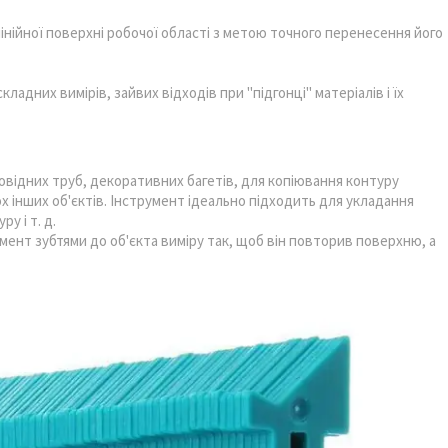
ійної поверхні робочої області з метою точного перенесення його
адних вимірів, зайвих відходів при "підгонці" матеріалів і їх
ідних труб, декоративних багетів, для копіювання контуру
ох інших об'єктів. Інструмент ідеально підходить для укладання
у і т. д.
ент зубтями до об'єкта виміру так, щоб він повторив поверхню, а