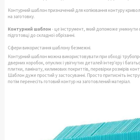
Контурний шаблон призначений для копіювання контуру криволін
на заготовку.
Контурний шаблон
- це інструмент, який допоможе уникнути скл
підготовці до складної обрізанні.
Сфери використання шаблону безмежні.
Контурний шаблон можна використовувати при обході трубопров
дверних коробок, опуклих і увігнутих деталей інтер'єру і багать
плитки, ламінату, килимових покриттів, перевірки розмірів контур
Шаблон дуже простий у застосуванні. Просто притисніть інструм
потім перенесіть готовий контур на заготовлений матеріал.