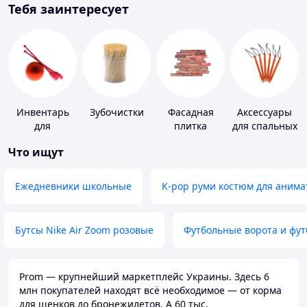
Тебя заинтересует
Инвентарь
Зубочистки
Фасадная
Аксессуары
для
плитка
для спальных
гимнастики
мешков,
Что ищут
карематов и
палаток
Ежедневники школьные
K-pop руми костюм для анима
Бутсы Nike Air Zoom розовые
Футбольные ворота и фу
Prom — крупнейший маркетплейс Украины. Здесь 6
млн покупателей находят всё необходимое — от корма
для щенков до бронежилетов. А 60 тыс.