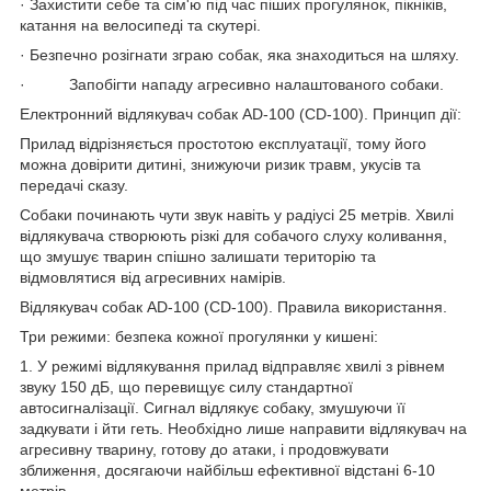
· Захистити себе та сім'ю під час піших прогулянок, пікніків,
катання на велосипеді та скутері.
· Безпечно розігнати зграю собак, яка знаходиться на шляху.
· Запобігти нападу агресивно налаштованого собаки.
Електронний відлякувач собак AD-100 (CD-100). Принцип дії:
Прилад відрізняється простотою експлуатації, тому його
можна довірити дитині, знижуючи ризик травм, укусів та
передачі сказу.
Собаки починають чути звук навіть у радіусі 25 метрів. Хвилі
відлякувача створюють різкі для собачого слуху коливання,
що змушує тварин спішно залишати територію та
відмовлятися від агресивних намірів.
Відлякувач собак AD-100 (CD-100). Правила використання.
Три режими: безпека кожної прогулянки у кишені:
1. У режимі відлякування прилад відправляє хвилі з рівнем
звуку 150 дБ, що перевищує силу стандартної
автосигналізації. Сигнал відлякує собаку, змушуючи її
задкувати і йти геть. Необхідно лише направити відлякувач на
агресивну тварину, готову до атаки, і продовжувати
зближення, досягаючи найбільш ефективної відстані 6-10
метрів.