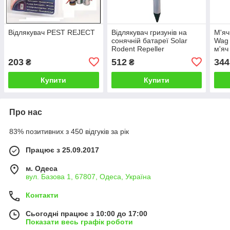
Відлякувач PEST REJECT
Відлякувач гризунів на
М'яч
сонячній батареї Solar
Wag 
Rodent Repeller
м'яч
203
512
344
₴
₴
Купити
Купити
Про нас
83% позитивних з 450 відгуків за рік
Працює з 25.09.2017
м. Одеса
вул. Базова 1, 67807, Одеса, Україна
Контакти
Сьогодні працює з 10:00 до 17:00
Показати весь графік роботи