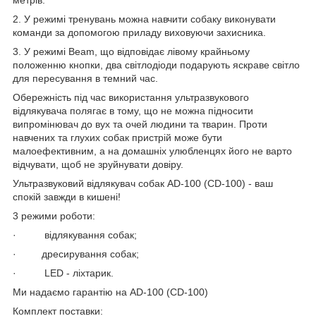
2. У режимі тренувань можна навчити собаку виконувати
команди за допомогою приладу виховуючи захисника.
3. У режимі Beam, що відповідає лівому крайньому
положенню кнопки, два світлодіоди подарують яскраве світло
для пересування в темний час.
Обережність під час використання ультразвукового
відлякувача полягає в тому, що не можна підносити
випромінювач до вух та очей людини та тварин. Проти
навчених та глухих собак пристрій може бути
малоефективним, а на домашніх улюбленцях його не варто
відчувати, щоб не зруйнувати довіру.
Ультразвуковий відлякувач собак AD-100 (CD-100) - ваш
спокій завжди в кишені!
3 режими роботи:
· відлякування собак;
· дресирування собак;
· LED - ліхтарик.
Ми надаємо гарантію на AD-100 (CD-100)
Комплект поставки: