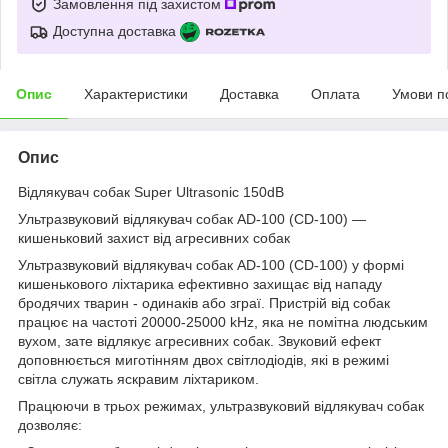
Замовлення під захистом
Доступна доставка
Опис
Характеристики
Доставка
Оплата
Умови п
Опис
Відлякувач собак Super Ultrasonic 150dB
Ультразвуковий відлякувач собак AD-100 (CD-100) —
кишеньковий захист від агресивних собак
Ультразвуковий відлякувач собак AD-100 (CD-100) у формі
кишенькового ліхтарика ефективно захищає від нападу
бродячих тварин - одинаків або зграї. Пристрій від собак
працює на частоті 20000-25000 kHz, яка не помітна людським
вухом, зате відлякує агресивних собак. Звуковий ефект
доповнюється миготінням двох світлодіодів, які в режимі
світла служать яскравим ліхтариком.
Працюючи в трьох режимах, ультразвуковий відлякувач собак
дозволяє: