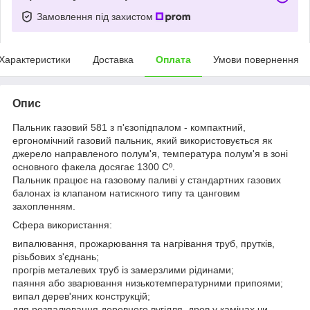
Замовлення під захистом
Характеристики
Доставка
Оплата
Умови повернення
Опис
Пальник газовий 581 з п'єзопідпалом - компактний,
ергономічний газовий пальник, який використовується як
джерело направленого полум'я, температура полум'я в зоні
основного факела досягає 1300 Cº.
Пальник працює на газовому паливі у стандартних газових
балонах із клапаном натискного типу та цанговим
захопленням.
Сфера використання:
випалювання, прожарювання та нагрівання труб, прутків,
різьбових з'єднань;
прогрів металевих труб із замерзлими рідинами;
паяння або зварювання низькотемпературними припоями;
випал дерев'яних конструкцій;
для розпалювання деревного вугілля, дров у камінах чи