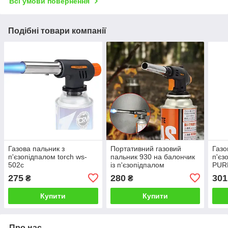
Всі умови повернення
Подібні товари компанії
Газова пальник з
Портативний газовий
Газо
п'єзопідпалом torch ws-
пальник 930 на балончик
п'єз
502c
із п'єзопідпалом
PUR
107
275
280
301
₴
₴
Купити
Купити
Про нас