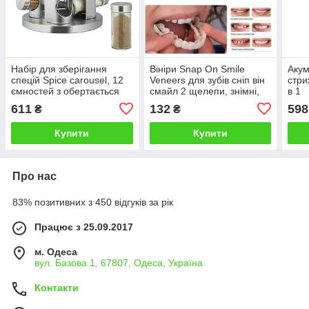
Набір для зберігання
Вініри Snap On Smile
Акум
спецій Spice carousel, 12
Veneers для зубів сніп він
стри
ємностей з обертається
смайл 2 щелепи, знімні,
в 1
підставкою
на верхню та нижню
611
132
598
₴
₴
щелепи, голлівудська
усмішка
Купити
Купити
Про нас
83% позитивних з 450 відгуків за рік
Працює з 25.09.2017
м. Одеса
вул. Базова 1, 67807, Одеса, Україна
Контакти