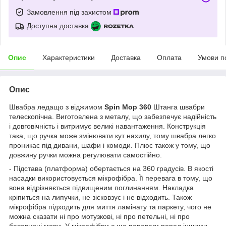
Замовлення під захистом
Доступна доставка
Опис
Характеристики
Доставка
Оплата
Умови п
Опис
Швабра ледащо з віджимом
Spin Mop 360
Штанга швабри
телескопічна. Виготовлена з металу, що забезпечує надійність
і довговічність і витримує великі навантаження. Конструкція
така, що ручка може змінювати кут нахилу, тому швабра легко
проникає під дивани, шафи і комоди. Плюс також у тому, що
довжину ручки можна регулювати самостійно.
- Підстава (платформа) обертається на 360 градусів. В якості
насадки використовується мікрофібра. Її перевага в тому, що
вона відрізняється підвищеним поглинанням. Накладка
кріпиться на липучки, не зісковзує і не відходить. Також
мікрофібра підходить для миття ламінату та паркету, чого не
можна сказати ні про мотузкові, ні про петельні, ні про
бавовняні мопи. У мікрофібри є ще переваги перед іншими