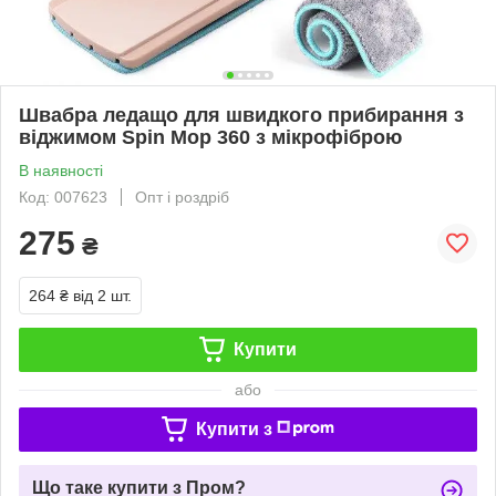
Швабра ледащо для швидкого прибирання з
віджимом Spin Mop 360 з мікрофіброю
В наявності
Код: 007623
Опт і роздріб
275
₴
264 ₴
від 2 шт.
Купити
або
Купити з
Що таке купити з Пром?