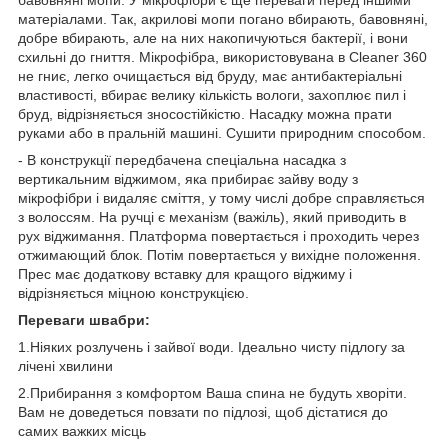
матеріалами. Так, акрилові мопи погано вбирають, бавовняні,
добре вбирають, але на них накопичуються бактерії, і вони
схильні до гниття. Мікрофібра, використовувана в Cleaner 360
не гниє, легко очищається від бруду, має антибактеріальні
властивості, вбирає велику кількість вологи, захоплює пил і
бруд, відрізняється зносостійкістю. Насадку можна прати
руками або в пральній машині. Сушити природним способом.
- В конструкції передбачена спеціальна насадка з
вертикальним віджимом, яка прибирає зайву воду з
мікрофібри і видаляє сміття, у тому числі добре справляється
з волоссям. На ручці є механізм (важіль), який приводить в
рух віджимання. Платформа повертається і проходить через
отжимающий блок. Потім повертається у вихідне положення.
Прес має додаткову вставку для кращого віджиму і
відрізняється міцною конструкцією.
Переваги швабри:
1.Ніяких розлучень і зайвої води. Ідеально чисту підлогу за
лічені хвилини
2.Прибирання з комфортом Ваша спина не будуть хворіти.
Вам не доведеться повзати по підлозі, щоб дістатися до
самих важких місць