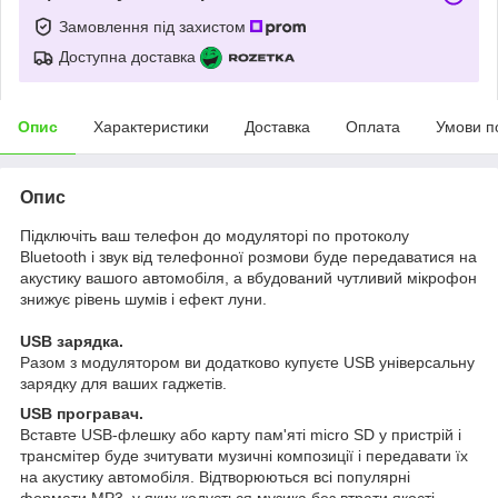
Замовлення під захистом
Доступна доставка
Опис
Характеристики
Доставка
Оплата
Умови п
Опис
Підключіть ваш телефон до модуляторі по протоколу
Bluetooth і звук від телефонної розмови буде передаватися на
акустику вашого автомобіля, а вбудований чутливий мікрофон
знижує рівень шумів і ефект луни.
USB зарядка.
Разом з модулятором ви додатково купуєте USB універсальну
зарядку для ваших гаджетів.
USB програвач.
Вставте USB-флешку або карту пам'яті micro SD у пристрій і
трансмітер буде зчитувати музичні композиції і передавати їх
на акустику автомобіля. Відтворюються всі популярні
формати МР3, у яких кодується музика без втрати якості.