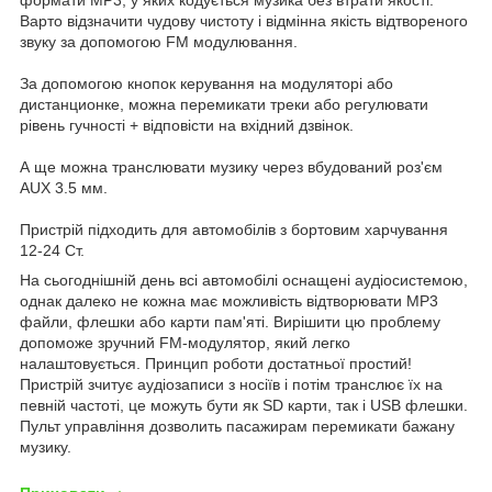
Варто відзначити чудову чистоту і відмінна якість відтвореного
звуку за допомогою FM модулювання.
За допомогою кнопок керування на модуляторі або
дистанционке, можна перемикати треки або регулювати
рівень гучності + відповісти на вхідний дзвінок.
А ще можна транслювати музику через вбудований роз'єм
AUX 3.5 мм.
Пристрій підходить для автомобілів з бортовим харчування
12-24 Ст.
На сьогоднішній день всі автомобілі оснащені аудіосистемою,
однак далеко не кожна має можливість відтворювати MP3
файли, флешки або карти пам'яті. Вирішити цю проблему
допоможе зручний FM-модулятор, який легко
налаштовується. Принцип роботи достатньої простий!
Пристрій зчитує аудіозаписи з носіїв і потім транслює їх на
певній частоті, це можуть бути як SD карти, так і USB флешки.
Пульт управління дозволить пасажирам перемикати бажану
музику.