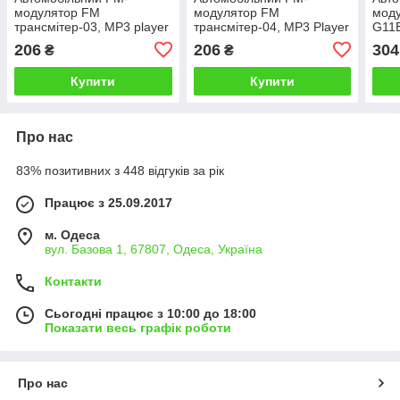
модулятор FM
модулятор FM
моду
трансмітер-03, MP3 player
трансмітер-04, MP3 Player
G11B
з пультом дистанційного
з пультом дистанційного
play
206
206
304
₴
₴
управління
управління
Купити
Купити
Про нас
83% позитивних з 448 відгуків за рік
Працює з 25.09.2017
м. Одеса
вул. Базова 1, 67807, Одеса, Україна
Контакти
Сьогодні працює з 10:00 до 18:00
Показати весь графік роботи
Про нас