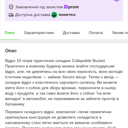
Замовлення під захистом
Доступна доставка
Опис
Характеристики
Доставка
Оплата
Умови п
Опис
Відро 10 літрів туристичне складне Collapsible Bucket.
Практично в кожному будинку можна знайти господарське
відро, але, не дивлячись на всю свою корисність, воно володіє
істотним недоліком — займає багато місця. Тепер є вихід —
складне відро з еластичного харчового силікону. Ви можете
взяти його з собою для збору врожаю, переносити в ньому
воду і продукти, а так само возити його з собою "на всяк
випадок" в автомобілі, не переживаючи за зайняте простір в
багажнику.
Переваги складного відра: компактне і легке герметичне
оригінальна конструкція не дозволить складатися в
наповненому стані легко миється не вимагає особливого
догляду. Розкласти силіконове відро гранично просто. Щоб