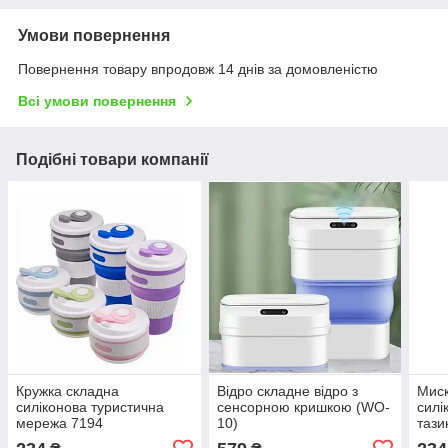
Умови повернення
Повернення товару впродовж 14 днів за домовленістю
Всі умови повернення
Подібні товари компанії
Кружка складна
Відро складне відро з
Миск
силіконова туристична
сенсорною кришкою (WO-
силі
мережа 7194
10)
тази
Тури