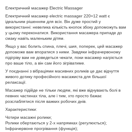
Електричний масажер Electric Massager
Електричний масажер electric massager 220+12 watt є
ідеальним рішенням для всіх. Він дуже простий у
використанні: невелика кількість кнопок збоку допоможуть вам
у цьому переконатися. Використання масажера припаде до
смаку навіть маленьким дітям.
Якщо у вас болить спина, плечі, шия, поперек, цей масажер
допоможе вам впоратися з ними. Завдяки інфрачервоному
підігріву вам не доведеться чекати, поки масажер нагріється
про ваше тіло, а він сам його зігріватиме.
У поєднанні з вібраціями масивних роликів це дає відчуття
живого дотику професійного масажиста для більшої
релаксації.
Масажер підійде не тільки людям, які вже відчувають болі в
певних частинах тіла, але і тим, хто просто бажає
розслаблятися після важких робочих днів.
Характеристики:
Чотири масажні ролики;
Ролики обертаються у 2-х напрямках (регулюється);
Інфрачервоне прогрівання (функція);