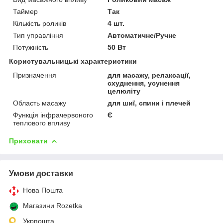
Таймер
Так
Кількість роликів
4 шт.
Тип управління
Автоматичне/Ручне
Потужність
50 Вт
Користувальницькі характеристики
Призначення
для масажу, релаксації,
схуднення, усунення
целюліту
Область масажу
для шиї, спини і плечей
Функція інфрачервоного
Є
теплового впливу
Приховати
Умови доставки
Нова Пошта
Магазини Rozetka
Укрпошта