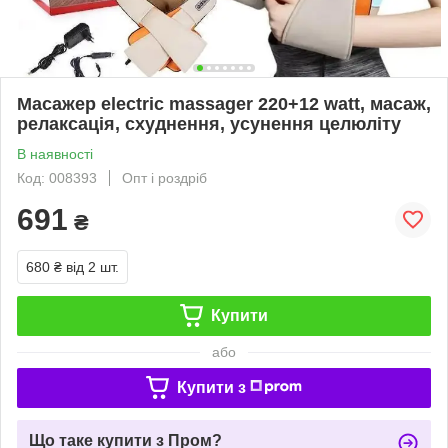
Масажер electric massager 220+12 watt, масаж,
релаксація, схуднення, усунення целюліту
В наявності
Код: 008393
Опт і роздріб
691
₴
680 ₴
від 2 шт.
Купити
або
Купити з
Що таке купити з Пром?