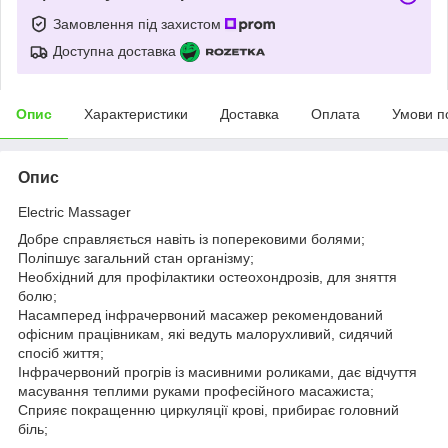
Замовлення під захистом
Доступна доставка
Опис
Характеристики
Доставка
Оплата
Умови п
Опис
Electric Massager
Добре справляється навіть із поперековими болями;
Поліпшує загальний стан організму;
Необхідний для профілактики остеохондрозів, для зняття
болю;
Насамперед інфрачервоний масажер рекомендований
офісним працівникам, які ведуть малорухливий, сидячий
спосіб життя;
Інфрачервоний прогрів із масивними роликами, дає відчуття
масування теплими руками професійного масажиста;
Сприяє покращенню циркуляції крові, прибирає головний
біль;