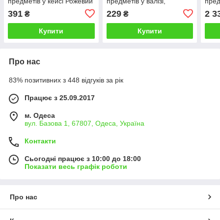
предметів у кейсі Рожевий
предметів у валізі,
пред
фіолетовий
покр
391
229
2 3
₴
₴
(20с
Купити
Купити
Про нас
83% позитивних з 448 відгуків за рік
Працює з 25.09.2017
м. Одеса
вул. Базова 1, 67807, Одеса, Україна
Контакти
Сьогодні працює з 10:00 до 18:00
Показати весь графік роботи
Про нас