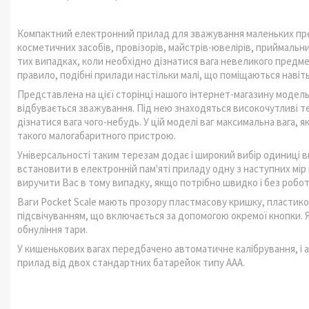
Компактний електронний прилад для зважування маленьких пре
косметичних засобів, провізорів, майстрів-ювелірів, приймальникі
тих випадках, коли необхідно дізнатися вага невеликого предмета
правило, подібні прилади настільки малі, що поміщаються навіть
Представлена на цієї сторінці нашого інтернет-магазину моде
відбувається зважування. Під нею знаходяться високочутливі 
дізнатися вага чого-небудь. У цій моделі ваг максимальна вага, 
такого малогабаритного пристрою.
Універсальності таким терезам додає і широкий вибір одиниці ви
встановити в електронній пам'яті приладу одну з наступних мір в
виручити Вас в тому випадку, якщо потрібно швидко і без робот
Ваги Pocket Scale мають прозору пластмасову кришку, пластико
підсвічуванням, що включається за допомогою окремої кнопки. Як
обнуління тари.
У кишенькових вагах передбачено автоматичне калібрування, і 
прилад від двох стандартних батарейок типу ААА.