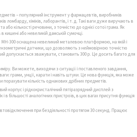
дметів – популярний інструмент у фармацевтів, виробників
в ломбарду, хіміків, лаборантів, і т. д. Такі ваги дуже виручають в
 або кількості речовини, з точністю до однієї сотої грама. Як
 в кишені або невеликій дамській сумочці.
ль MH-300 оснащена невеликий металевою платформою, на якій і
тензометричні датчики, що дозволяють з неймовірною точністю
який допускається зважувати, становить 300 р. Це досить багато для
міру. Ви можете, виходячи з ситуації і поставленого завдання,
аги: грами, унції, карати і навіть штуки. Це нова функція, яка може
и порахувати кількість однакових дрібних предметів.
вий корпус і рідкокристалічний пятіразрядний дисплей з
 і в більшості аналогічних пристроїв, в цих вагах присутня функція
автовідключення при бездіяльності протягом 30 секунд. Працює