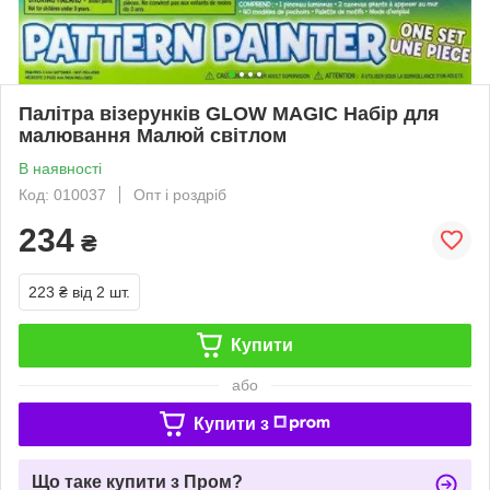
Палітра візерунків GLOW MAGIC Набір для
малювання Малюй світлом
В наявності
Код: 010037
Опт і роздріб
234
₴
223 ₴
від 2 шт.
Купити
або
Купити з
Що таке купити з Пром?