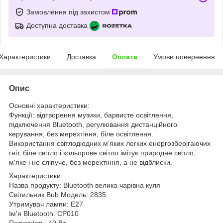
Замовлення під захистом
Доступна доставка
Характеристики
Доставка
Оплата
Умови повернення
Опис
Основні характеристики:
Функції: відтворення музики, барвисте освітлення,
підключення Bluetooth, регулювання дистанційного
керування, без мерехтіння, біле освітлення.
Використання світлодіодних м'яких легких енергозберігаючих
гніт, біле світло і кольорове світло імітує природне світло,
м'яке і не сліпуче, без мерехтіння, а не відблиски.
Характеристики:
Назва продукту: Bluetooth велика чарівна куля
Світильник Bub Модель: 2835
Утримувач лампи: E27
Ім'я Bluetooth: CP010
Потужність: 40 Вт