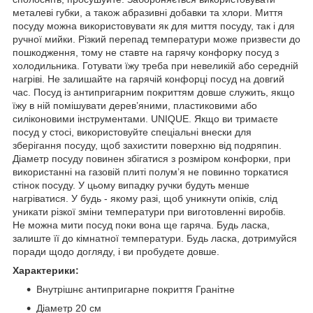
металеві губки, а також абразивні добавки та хлори. Миття
посуду можна використовувати як для миття посуду, так і для
ручної мийки. Різкий перепад температури може призвести до
пошкодження, тому не ставте на гарячу конфорку посуд з
холодильника. Готувати їжу треба при невеликій або середній
нагріві. Не залишайте на гарячій конфорці посуд на довгий
час. Посуд із антипригарним покриттям довше служить, якщо
їжу в ній помішувати дерев’яними, пластиковими або
силіконовими інструментами. UNIQUE. Якщо ви тримаєте
посуд у стосі, використовуйте спеціальні внески для
зберігання посуду, щоб захистити поверхню від подряпин.
Діаметр посуду повинен збігатися з розміром конфорки, при
використанні на газовій плиті полум’я не повинно торкатися
стінок посуду. У цьому випадку ручки будуть менше
нагріватися. У будь - якому разі, щоб уникнути опіків, слід
уникати різкої зміни температури при виготовленні виробів.
Не можна мити посуд поки вона ще гаряча. Будь ласка,
залиште її до кімнатної температури. Будь ласка, дотримуйся
поради щодо догляду, і ви пробудете довше.
Характерики:
Внутрішнє антипригарне покриття Гранітне
Діаметр 20 см