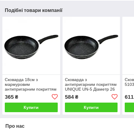
Подібні товари компанії
Сковарда 18см з
Сковарда з
Ско
мармуровим
антипригарним покриттям
5103
антипригарним покриттям
UNIQUE UN-5 Діаметр 26
UNIQUE UN-5151
см
365
584
611
₴
₴
Купити
Купити
Про нас