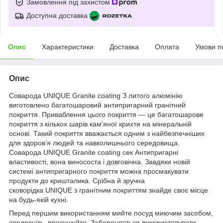
Замовлення під захистом
Доступна доставка
Опис
Характеристики
Доставка
Оплата
Умови п
Опис
Соварода UNIQUE Granite coating З литого алюмінію
виготовлено багатошаровий антипригарний гранітний
покриття. Приваблення цього покриття — це багатошарове
покриття з кількох шарів кам’яної крихти на мінеральній
основі. Такий покриття вважається одним з найбезпечніших
для здоров’я людей та навколишнього середовища.
Соварода UNIQUE Granite coating сек Антипригарні
властивості, вона винососта і довговічна. Завдяки новій
системі антипригарного покриття можна просмакувати
продукти до кришталика. Срібна й зручна
сковорідка UNIQUE з гранітним покриттям знайде своє місце
на будь-якій кухні.
Перед першим використанням мийте посуд миючим засобом,
сполосніть, просушуйте. Забороняється використовувати