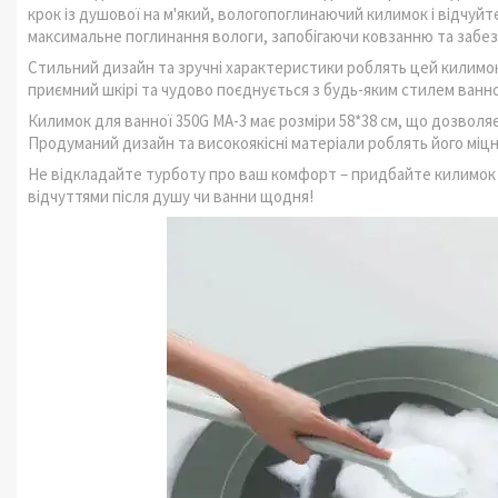
крок із душової на м'який, вологопоглинаючий килимок і відчу
максимальне поглинання вологи, запобігаючи ковзанню та забе
Стильний дизайн та зручні характеристики роблять цей килимок 
приємний шкірі та чудово поєднується з будь-яким стилем ванно
Килимок для ванної 350G MA-3 має розміри 58*38 см, що дозволяє
Продуманий дизайн та високоякісні матеріали роблять його міцн
Не відкладайте турботу про ваш комфорт – придбайте килимок 
відчуттями після душу чи ванни щодня!