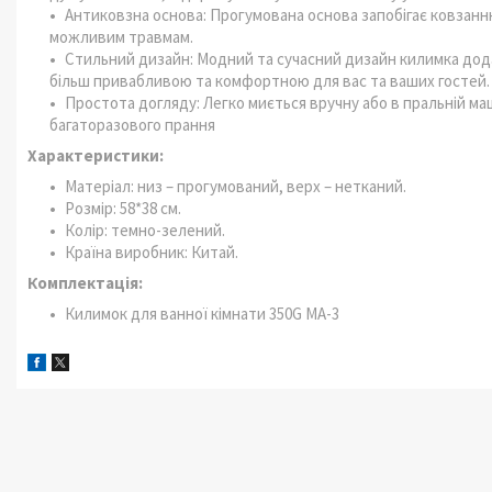
Антиковзна основа: Прогумована основа запобігає ковзанню
можливим травмам.
Стильний дизайн: Модний та сучасний дизайн килимка додає
більш привабливою та комфортною для вас та ваших гостей.
Простота догляду: Легко миється вручну або в пральній маш
багаторазового прання
Характеристики:
Матеріал: низ – прогумований, верх – нетканий.
Розмір: 58*38 см.
Колір: темно-зелений.
Країна виробник: Китай.
Комплектація:
Килимок для ванної кімнати 350G MA-3