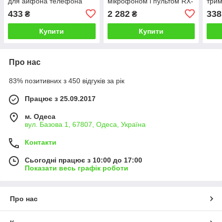
для айфона телефона
мікрофоном і пультом RX-
трим
type з 3.5 мм блютуз на
8150 (8"x1) 10 Вт
433
2 282
338
₴
₴
одяг K15
Купити
Купити
Про нас
83% позитивних з 450 відгуків за рік
Працює з 25.09.2017
м. Одеса
вул. Базова 1, 67807, Одеса, Україна
Контакти
Сьогодні працює з 10:00 до 17:00
Показати весь графік роботи
Про нас