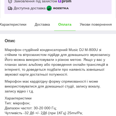
Замовлення під захистом
Доступна доставка
Характеристики
Доставка
Оплата
Умови повернення
Опис
Мікрофон студійний конденсаторний Music DJ M-800U зі
стійким та вітрозахистом підійде для домашнього звукозапису.
Його можна використовувати з різною метою. Якщо у вас у
планах запис альбому або проведення онлайн-трансляцій в
інтернеті, то доведеться подбати про наявність зовнішньої
звукової карти достатньої потужності.
Мікрофон має кардіоїдну форму спрямованості і може
використовуватися для домашньої студії, запису вокалу,
запису відео і т.д.
Характеристики
Тип: мікрофон;
Діапазон частот: 30-20 000 Гц;
Чутливість -32 Дб +/- 2Дб (при 1КГц) 25mv/Pa;