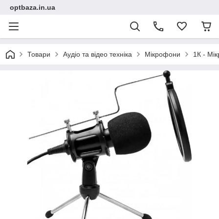
optbaza.in.ua
Товари
Аудіо та відео техніка
Мікрофони
1К - М