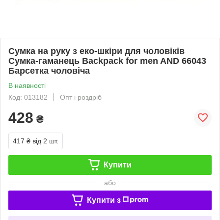
Сумка на руку з еко-шкіри для чоловіків
Сумка-гаманець Backpack for men AND 66043
Барсетка чоловіча
В наявності
Код: 013182
Опт і роздріб
428
₴
417 ₴
від 2 шт.
Купити
або
Купити з