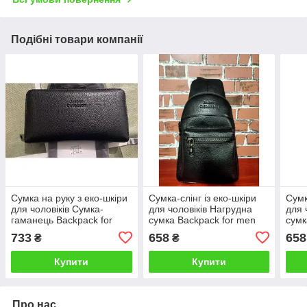
Подібні товари компанії
Сумка на руку з еко-шкіри
Сумка-слінг із еко-шкіри
Сумк
для чоловіків Сумка-
для чоловіків Нагрудна
для 
гаманець Backpack for
сумка Backpack for men
сумк
men AND JASPER 5513
AND 602
AND
733
658
658
₴
₴
Барсетка чоловіча
Купити
Купити
Про нас