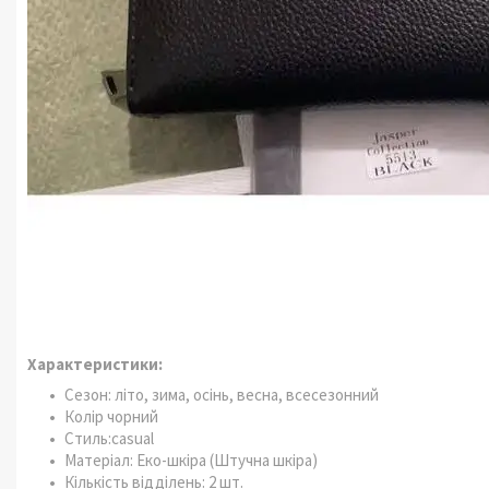
Характеристики:
Сезон: літо, зима, осінь, весна, всесезонний
Колір чорний
Стиль:casual
Матеріал: Еко-шкіра (Штучна шкіра)
Кількість відділень: 2 шт.