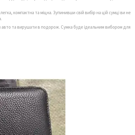
егка, компактна та міцна. Зупинивши свій вибір на цій сумці ви не
.
и авто та вирушати в подорож. Сумка буде ідеальним вибором для