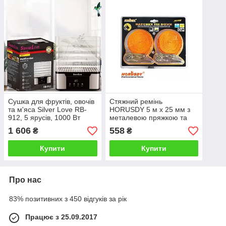
Сушка для фруктів, овочів
Стяжний ремінь
та м'яса Silver Love RB-
HORUSDY 5 м x 25 мм з
912, 5 ярусів, 1000 Вт
металевою пряжкою та
тріскачкою, довжина 10 м
1 606
558
₴
₴
1468
Купити
Купити
Про нас
83% позитивних з 450 відгуків за рік
Працює з 25.09.2017