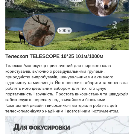
Телескоп TELESCOPE 10*25 101м/1000м
Телескоп/монокуляр призначений для широкого кола
користувачів, включно з розвідувальними групами,
природністю випробувачів, шанувальниками активного
відпочинку та мисливців. Його невеликі габарити та легка вага
роблять його ідеальним вибором для тих, хто цінує
портативність і зручність. Простота використання та швидкодія
забезпечують перевагу над звичайними біноклями.
Компактний дизайн і високоякісні матеріали роблять цей
телескоп/монікуляр надійним і довговічним інструментом.