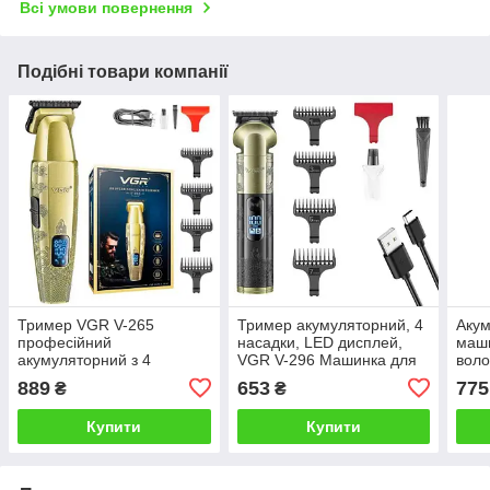
Всі умови повернення
Подібні товари компанії
Тример VGR V-265
Тример акумуляторний, 4
Акум
професійний
насадки, LED дисплей,
маши
акумуляторний з 4
VGR V-296 Машинка для
воло
насадками і LED-
стрижки волосся
LED 
889
653
775
₴
₴
дисплеєм Машинка для
нас
стрижки волосся
Купити
Купити