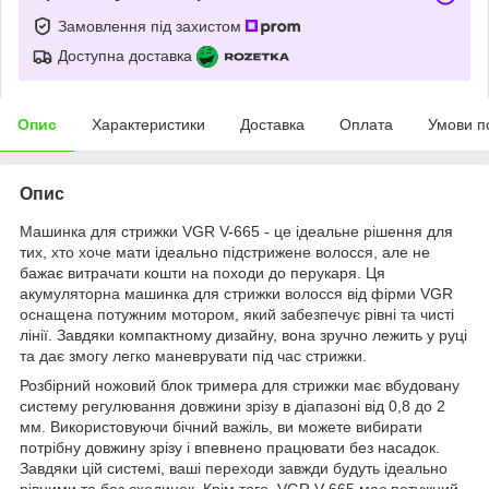
Замовлення під захистом
Доступна доставка
Опис
Характеристики
Доставка
Оплата
Умови п
Опис
Машинка для стрижки VGR V-665 - це ідеальне рішення для
тих, хто хоче мати ідеально підстрижене волосся, але не
бажає витрачати кошти на походи до перукаря. Ця
акумуляторна машинка для стрижки волосся від фірми VGR
оснащена потужним мотором, який забезпечує рівні та чисті
лінії. Завдяки компактному дизайну, вона зручно лежить у руці
та дає змогу легко маневрувати під час стрижки.
Розбірний ножовий блок тримера для стрижки має вбудовану
систему регулювання довжини зрізу в діапазоні від 0,8 до 2
мм. Використовуючи бічний важіль, ви можете вибирати
потрібну довжину зрізу і впевнено працювати без насадок.
Завдяки цій системі, ваші переходи завжди будуть ідеально
рівними та без сходинок. Крім того, VGR V-665 має потужний