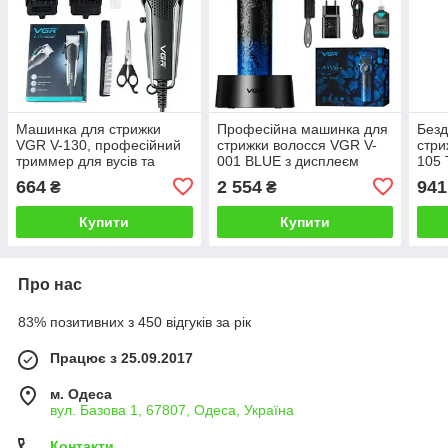
Машинка для стрижки
Професійна машинка для
Безд
VGR V-130, професійний
стрижки волосся VGR V-
стри
триммер для вусів та
001 BLUE з дисплеєм
105 
бороди з 4 насадками
9000 об/хв та 10
боро
664
2 554
941
₴
₴
насадками 1,5-24 мм
Купити
Купити
Про нас
83% позитивних з 450 відгуків за рік
Працює з 25.09.2017
м. Одеса
вул. Базова 1, 67807, Одеса, Україна
Контакти