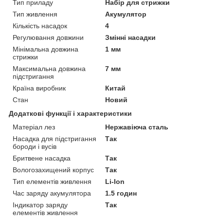
Тип приладу
Набір для стрижки
Тип живлення
Акумулятор
Кількість насадок
4
Регулювання довжини
Змінні насадки
Мінімальна довжина
1 мм
стрижки
Максимальна довжина
7 мм
підстригання
Країна виробник
Китай
Стан
Новий
Додаткові функції і характеристики
Матеріал лез
Нержавіюча сталь
Насадка для підстригання
Так
бороди і вусів
Бритвене насадка
Так
Вологозахищений корпус
Так
Тип елементів живлення
Li-Ion
Час заряду акумулятора
1.5 годин
Індикатор заряду
Так
елементів живлення