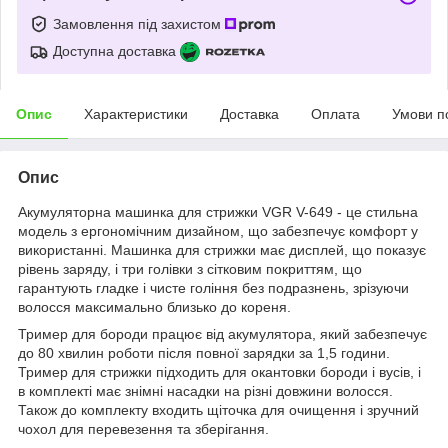
Замовлення під захистом
Доступна доставка
Опис
Характеристики
Доставка
Оплата
Умови п
Опис
Акумуляторна машинка для стрижки VGR V-649 - це стильна
модель з ергономічним дизайном, що забезпечує комфорт у
використанні. Машинка для стрижки має дисплей, що показує
рівень заряду, і три голівки з сітковим покриттям, що
гарантують гладке і чисте гоління без подразнень, зрізуючи
волосся максимально близько до кореня.
Тример для бороди працює від акумулятора, який забезпечує
до 80 хвилин роботи після повної зарядки за 1,5 години.
Тример для стрижки підходить для окантовки бороди і вусів, і
в комплекті має знімні насадки на різні довжини волосся.
Також до комплекту входить щіточка для очищення і зручний
чохол для перевезення та зберігання.