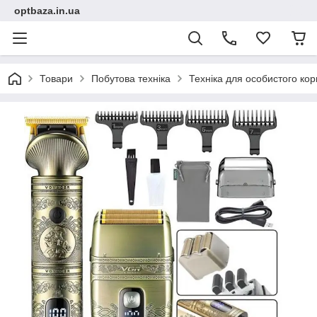
optbaza.in.ua
Товари
Побутова техніка
Техніка для особистого ко