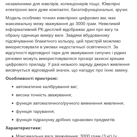
незамінними для ювелірів, колекціонерів тощо. Ювелірні
електронні ваги дуже компактні, багатофункціональні, зручні.
Модель особливо точних ювелірних цифрових ваг, має
максимальну межу зважування до 3000 грам. Невеликий
інформативний РК-дисплей відображає дані про вагу та
обрану одиницю виміру ваги. Завдяки вбудованому
підсвічуванню блакитного кольору, цей пристрій можливо
використовувати в умовах недостатньої освітленості. За
відсутності відповідної тари для зважування сипучих і рідких
речовин можуть використовуватися прозорі захисні кришки
цифрового приладу. У разі низького заряду джерел живлення
висвічується відповідний значок, що нагадує про їхню заміну.
Особливості пристрою:
автоматичне калібрування ваг;
висока точність зважування;
функція автоматичного/ручного вимкнення живлення;
функція тарування;
функція підрахунку дрібних однакових предметів.
Характеристики:
Максимальна вага зважування: 3000 грам (3 кг) (у