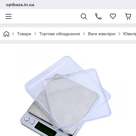
optbaza.in.ua
Товари
Торгове обладнання
Ваги ювелірні
Ювелір