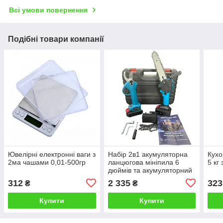
Всі умови повернення
Подібні товари компанії
Ювелірні електронні ваги з
Набір 2в1 акумуляторна
Кухо
2ма чашами 0,01-500гр
ланцюгова мініпила 6
5 кг
дюймів та акумуляторний
Секатор з 2-ма
312
2 335
323
₴
₴
акумуляторами 24V в
кейсі
Купити
Купити