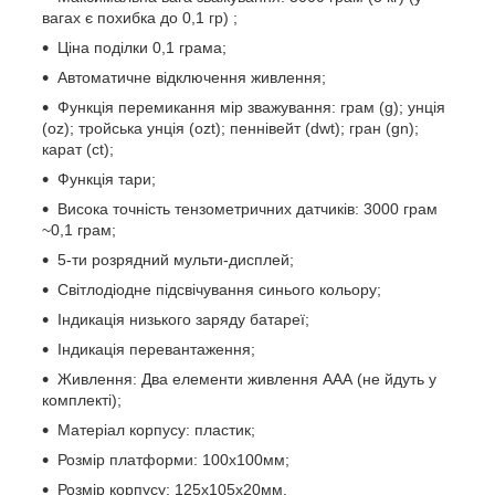
вагах є похибка до 0,1 гр) ;
Ціна поділки 0,1 грама;
Автоматичне відключення живлення;
Функція перемикання мір зважування: грам (g); унція
(oz); тройська унція (ozt); пеннівейт (dwt); гран (gn);
карат (ct);
Функція тари;
Висока точність тензометричних датчиків: 3000 грам
~0,1 грам;
5-ти розрядний мульти-дисплей;
Світлодіодне підсвічування синього кольору;
Індикація низького заряду батареї;
Індикація перевантаження;
Живлення: Два елементи живлення ААА (не йдуть у
комплекті);
Матеріал корпусу: пластик;
Розмір платформи: 100х100мм;
Розмір корпусу: 125х105х20мм.