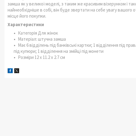
замша як у великої моделі, з таким же красивим візерунком і та
найнеобхідніше в собі, він буде звертати на себе увагу вашого 
місце його покупки.
Характеристики
Категорія Для жінок
Матеріал: штучна замша
Має 6 відділень під банківські картки; 1 відділення під пр
під купюри; 1 відділення на змійці під монети
Розміри 12 х 11.2 х 2.7 см