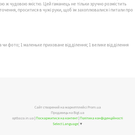
кою ж чудовою якістю. Цей гаманець не тільки зручно розмістить
оточення, проситися в чужі руки, щоб їм захоплювалися і питали про
ава чи фото; 1 маленьке приховане відділення; 1 велике відділення
Сайт створений на маркетплейсі
Prom.ua
Продавець на Bigl.ua
optbaza.in.ua |
Поскаржитися на контент
|
Політика конфіденційності
Select Language
▼