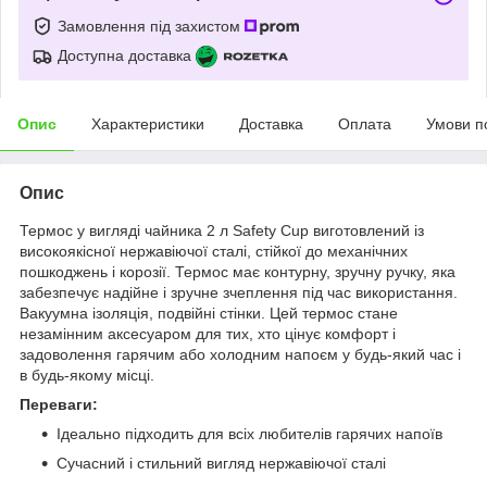
Замовлення під захистом
Доступна доставка
Опис
Характеристики
Доставка
Оплата
Умови п
Опис
Термос у вигляді чайника 2 л Safety Cup виготовлений із
високоякісної нержавіючої сталі, стійкої до механічних
пошкоджень і корозії. Термос має контурну, зручну ручку, яка
забезпечує надійне і зручне зчеплення під час використання.
Вакуумна ізоляція, подвійні стінки. Цей термос стане
незамінним аксесуаром для тих, хто цінує комфорт і
задоволення гарячим або холодним напоєм у будь-який час і
в будь-якому місці.
Переваги:
Ідеально підходить для всіх любителів гарячих напоїв
Сучасний і стильний вигляд нержавіючої сталі