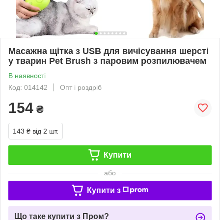
Масажна щітка з USB для вичісування шерсті
у тварин Pet Brush з паровим розпилювачем
В наявності
Код: 014142
Опт і роздріб
154
₴
143 ₴
від 2 шт.
Купити
або
Купити з
Що таке купити з Пром?