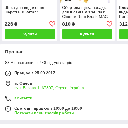
Щітка для видалення
Обертова щітка насадка
Елек
шерсті Fur Wizant
для шланга Water Blast
вида
Cleaner Roto Brush MAG-
Fur 
764
Tech
226
810
312
₴
₴
Купити
Купити
Про нас
83% позитивних з 448 відгуків за рік
Працює з 25.09.2017
м. Одеса
вул. Базова 1, 67807, Одеса, Україна
Контакти
Сьогодні працює з 10:00 до 18:00
Показати весь графік роботи