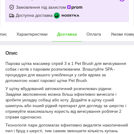
Замовлення під захистом
Доступна доставка
пис
Характеристики
Доставка
Оплата
Умови пове
Опис
Парова щітка масажер спрей 3 в 1 Pet Brush для вичісування
собак і котів з паровим розпилювачем. Влаштуйте SPA -
процедури для вашого улюбленця у себе вдома за
допомогою нової парової щітки Pet Brush.
У щітку вбудований автоматичний розпилювач рідини.
Завдяки зволоженню можна більш ефективно вичесати і
зробити укладку собаці або коту. Додайте в щітку сухий
шампунь або інший рідкий препарат для догляду за шерстю і
отримуйте максимальну користь від вичісування роблячи 2
справи одночасно.
Технологія пари допомагає ефективно видаляти накопичений
пил і бруд з шерсті, тим самим зменшити кількість купань