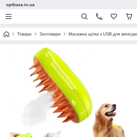
optbaza.in.ua
Товари
Зоотовари
Масажна щітка з USB для вичісув