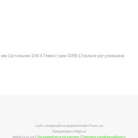
43 мм Світильник DIN 4 Темні стани DIN9-13 вільне регулювання
Сайт створений на маркетплейсі
Prom.ua
Продавець на Bigl.ua
optbaza.in.ua |
Поскаржитися на контент
|
Політика конфіденційності