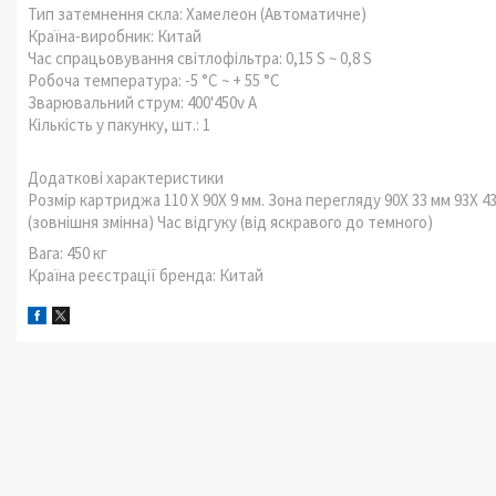
Тип затемнення скла: Хамелеон (Автоматичне)
Країна-виробник: Китай
Час спрацьовування світлофільтра: 0,15 S ~ 0,8 S
Робоча температура: -5 °C ~ + 55 °C
Зварювальний струм: 400'450v А
Кількість у пакунку, шт.: 1
Додаткові характеристики
Розмір картриджа 110 X 90X 9 мм. Зона перегляду 90X 33 мм 93X 
(зовнішня змінна) Час відгуку (від яскравого до темного)
Вага: 450 кг
Країна реєстрації бренда: Китай