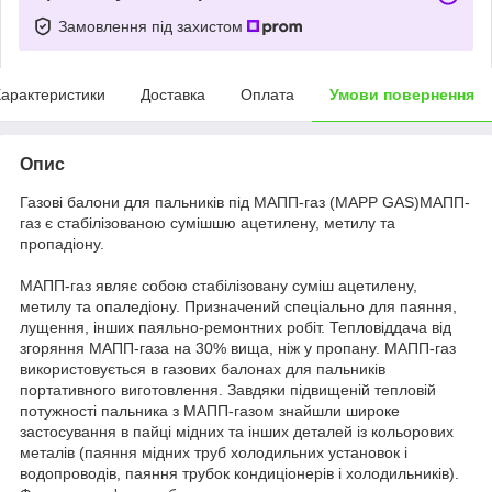
Замовлення під захистом
арактеристики
Доставка
Оплата
Умови повернення
Опис
Газові балони для пальників під МАПП-газ (MAPP GAS)МАПП-
газ є стабілізованою сумішшю ацетилену, метилу та
пропадіону.
МАПП-газ являє собою стабілізовану суміш ацетилену,
метилу та опаледіону. Призначений спеціально для паяння,
лущення, інших паяльно-ремонтних робіт. Тепловіддача від
згоряння МАПП-газа на 30% вища, ніж у пропану. МАПП-газ
використовується в газових балонах для пальників
портативного виготовлення. Завдяки підвищеній тепловій
потужності пальника з МАПП-газом знайшли широке
застосування в пайці мідних та інших деталей із кольорових
металів (паяння мідних труб холодильних установок і
водопроводів, паяння трубок кондиціонерів і холодильників).