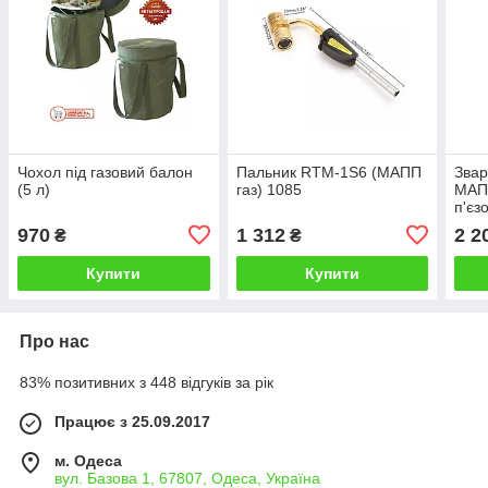
Чохол під газовий балон
Пальник RTM-1S6 (МАПП
Звар
(5 л)
газ) 1085
МАПП
п'єз
970
1 312
2 2
₴
₴
Купити
Купити
Про нас
83% позитивних з 448 відгуків за рік
Працює з 25.09.2017
м. Одеса
вул. Базова 1, 67807, Одеса, Україна