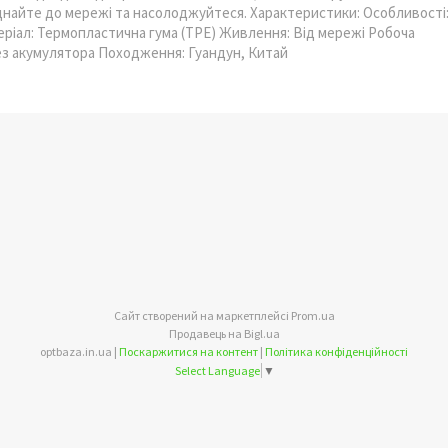
єднайте до мережі та насолоджуйтеся. Характеристики: Особливості
еріал: Термопластична гума (TPE) Живлення: Від мережі Робоча
Без акумулятора Походження: Гуандун, Китай
Сайт створений на маркетплейсі
Prom.ua
Продавець на Bigl.ua
optbaza.in.ua |
Поскаржитися на контент
|
Політика конфіденційності
Select Language
▼