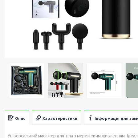
Опис
Характеристики
Інформація для зам
Універсальний масажер для тіла з мережевим живленням. Ідеаль