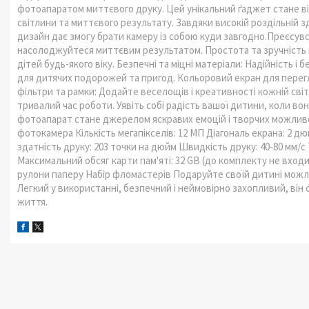
фотоапаратом миттєвого друку. Цей унікальний ґаджет стане ві
світлини та миттєвого результату. Завдяки високій роздільній з
дизайн дає змогу брати камеру із собою куди завгодно.Преєсувс
насолоджуйтеся миттєвим результатом. Простота та зручність 
дітей будь-якого віку. Безпечні та міцні матеріали: Надійність і
для дитячих подорожей та пригод. Кольоровий екран для перегл
фільтри та рамки: Додайте веселощів і креативності кожній сві
тривалий час роботи. Уявіть собі радість вашої дитини, коли во
фотоапарат стане джерелом яскравих емоцій і творчих можлив
фотокамера Кількість мегапікселів: 12 МП Діагональ екрана: 2 
здатність друку: 203 точки на дюйм Швидкість друку: 40-80 мм/
Максимальний обсяг карти пам'яті: 32 GB (до комплекту не вхо
рулони паперу Набір фломастерів Подаруйте своїй дитині можл
Легкий у використанні, безпечний і неймовірно захопливий, він
життя.