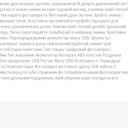
рним другом вашої дитини, відкриваючи їй двері в дивовижний світ
датності кожен знімок матиме чудовий вигляд, а компактний і легки
тва нашого фотоапарата: Миттєвий друк світлин: Зробіть знімок і
використання: Інтуїтивно зрозумілий інтерфейс підходить для
 безпека для маленьких ручок. Компактний і легкий дизайн: Ідеальний
яду: Легко переглядайте та вибирайте найкращі знімки. Креативні
тлині. Перезаряджуваний акумулятор через USB: Зручність і
на вперше тримає в руках свій власний відбитий знімок! Цей
остей.Характеристики: Тип товару: Цифровий фотоапарат/
дюйми Тип живлення: Акумулятор Матеріал: ABS-пластик Роздільна
с Тип заряджання: USB Роз'єм: Micro-USB Особливості: Термодрук
дить) Комплектація: Фотоапарат миттєвого друку USB-кабель 3
ивість відчути себе справжнім фотографом із нашим фотоапаратом
 стане ідеальним подарунком, який збереже ваші спогади на все