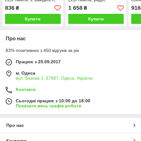
6Вт, USB, 3.2V/4000 мАг)
сонячна панель, 2
ламп
836
1 658
916
₴
₴
швидкості, 10Вт, Bluetooth,
USB,
USB, 3.2V/5500 мАг)
Купити
Купити
Про нас
83% позитивних з 450 відгуків за рік
Працює з 25.09.2017
м. Одеса
вул. Базова 1, 67807, Одеса, Україна
Контакти
Сьогодні працює з 10:00 до 18:00
Показати весь графік роботи
Про нас
Контакти