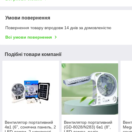
Умови повернення
Повернення товару впродовж 14 днів за домовленістю
Всі умови повернення
Подібні товари компанії
Вентилятор портативний
Вентилятор портативний
Вент
4в1 (6", сонячна панель, 2
(GD-8028/N283) 6в1 (8",
Mega
LED лампи, 2 швидкості,
LED лампа, радіо,
соня