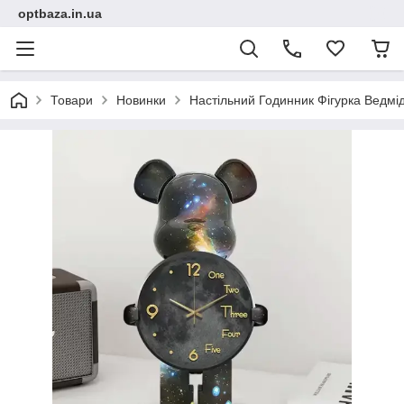
optbaza.in.ua
Товари
Новинки
Настільний Годинник Фігурка Ведмід