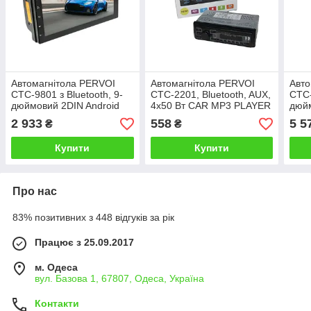
Автомагнітола PERVOI
Автомагнітола PERVOI
Авто
CTC-9801 з Bluetooth, 9-
CTC-2201, Bluetooth, AUX,
CTC-
дюймовий 2DIN Android
4x50 Вт CAR MP3 PLAYER
дюйм
флеш пам'ять 4+64G
з двома USB-картами
2+32
2 933
558
5 5
₴
₴
carplay
Купити
Купити
Про нас
83% позитивних з 448 відгуків за рік
Працює з 25.09.2017
м. Одеса
вул. Базова 1, 67807, Одеса, Україна
Контакти