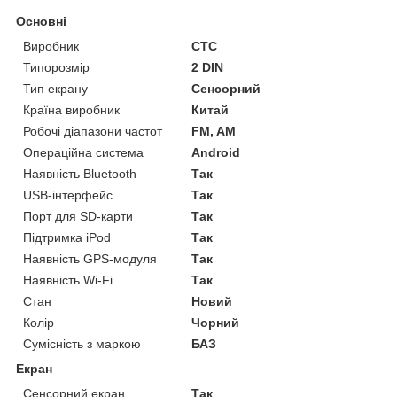
Основні
Виробник
CTC
Типорозмір
2 DIN
Тип екрану
Сенсорний
Країна виробник
Китай
Робочі діапазони частот
FM, AM
Операційна система
Android
Наявність Bluetooth
Так
USB-інтерфейс
Так
Порт для SD-карти
Так
Підтримка iPod
Так
Наявність GPS-модуля
Так
Наявність Wi-Fi
Так
Стан
Новий
Колір
Чорний
Сумісність з маркою
БАЗ
Екран
Сенсорний екран
Так