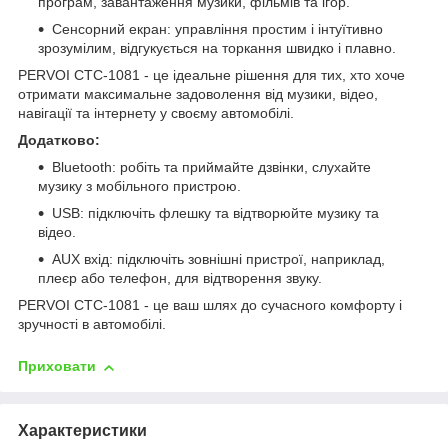
програм, завантаження музики, фільмів та ігор.
Сенсорний екран: управління простим і інтуїтивно
зрозумілим, відгукується на торкання швидко і плавно.
PERVOI CTC-1081 - це ідеальне рішення для тих, хто хоче
отримати максимальне задоволення від музики, відео,
навігації та інтернету у своєму автомобілі.
Додатково:
Bluetooth: робіть та приймайте дзвінки, слухайте
музику з мобільного пристрою.
USB: підключіть флешку та відтворюйте музику та
відео.
AUX вхід: підключіть зовнішні пристрої, наприклад,
плеєр або телефон, для відтворення звуку.
PERVOI CTC-1081 - це ваш шлях до сучасного комфорту і
зручності в автомобілі.
Приховати
Характеристики