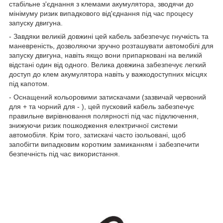
стабільне з'єднання з клемами акумулятора, зводячи до
мінімуму ризик випадкового від'єднання під час процесу
запуску двигуна.
- Завдяки великій довжині цей кабель забезпечує гнучкість та
маневреність, дозволяючи зручно розташувати автомобілі для
запуску двигуна, навіть якщо вони припарковані на великій
відстані один від одного. Велика довжина забезпечує легкий
доступ до клем акумулятора навіть у важкодоступних місцях
під капотом.
- Оснащений кольоровими затискачами (зазвичай червоний
для + та чорний для - ), цей пусковий кабель забезпечує
правильне вирівнювання полярності під час підключення,
знижуючи ризик пошкодження електричної системи
автомобіля. Крім того, затискачі часто ізольовані, щоб
запобігти випадковим коротким замиканням і забезпечити
безпечність під час використання.