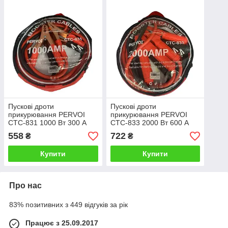
Пускові дроти
Пускові дроти
прикурювання PERVOI
прикурювання PERVOI
CTC-831 1000 Вт 300 А
CTC-833 2000 Вт 600 А
Кабель для запуску
Кабель для запуску
558
722
₴
₴
двигуна
двигуна
Купити
Купити
Про нас
83% позитивних з 449 відгуків за рік
Працює з 25.09.2017