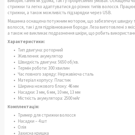
використання як удома, так і у професійних умовах. Оснащена
стрижки та легко адаптуватися до різних типів волосся. Працює 
стрижки, а також можливість підзарядки через USB.
Машинка оснащена потужним мотором, що забезпечує швидку та 
волосся, так і для підрівнювання бороди. Леза виготовлені з які
а також не викликає подразнення шкіри, що робить використа
Характеристики:
Тип двигуна: роторний
Живлення: акумулятор
Швидкість двигуна: 5650 об/хв.
Термін роботи: 300 хвилин
Час повного заряду: Нержавіюча сталь
Матеріал корпусу: Пластик
Ширина ножового блоку: 46 мм
Насадки: 3 мм, 6 мм, 10 мм, 13 мм
Місткість акумулятора: 2500 мАг
Комплектація:
Тример для стрижки волосся
Насадки – 4 шт
Олія
Захисна кришка