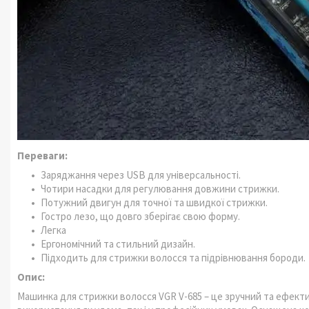
Переваги:
Заряджання через USB для універсальності.
Чотири насадки для регулювання довжини стрижки.
Потужний двигун для точної та швидкої стрижки.
Гостро лезо, що довго зберігає свою форму.
Легка
Ергономічний та стильний дизайн.
Підходить для стрижки волосся та підрівнювання бороди.
Опис:
Машинка для стрижки волосся VGR V-685 – це зручний та ефекти