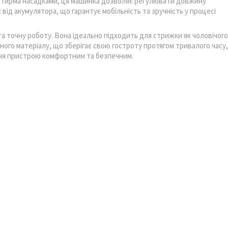
 чотирма насадками, ця машинка дозволяє регулювати довжину
від акумулятора, що гарантує мобільність та зручність у процесі
точну роботу. Вона ідеально підходить для стрижки як чоловічого
сного матеріалу, що зберігає свою гостроту протягом тривалого часу,
ння пристрою комфортним та безпечним.