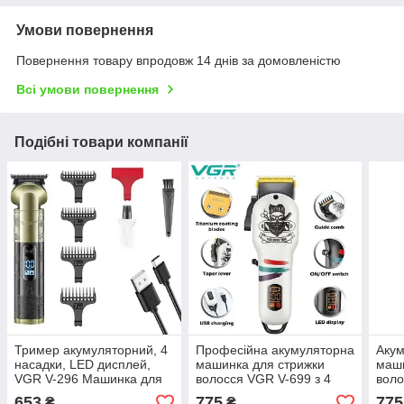
Умови повернення
Повернення товару впродовж 14 днів за домовленістю
Всі умови повернення
Подібні товари компанії
Тример акумуляторний, 4
Професійна акумуляторна
Акум
насадки, LED дисплей,
машинка для стрижки
маши
VGR V-296 Машинка для
волосся VGR V-699 з 4
воло
стрижки волосся
змінними насадками 3-12
LED 
653
775
775
₴
₴