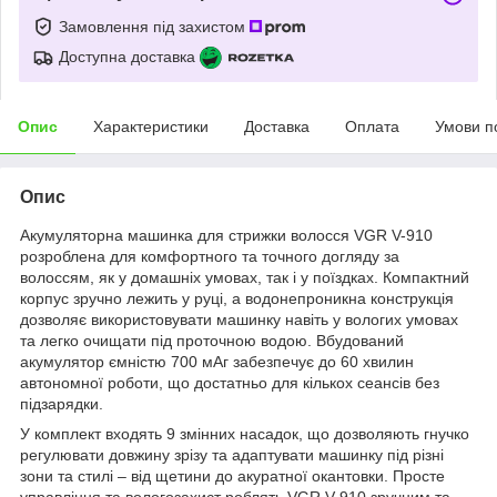
Замовлення під захистом
Доступна доставка
Опис
Характеристики
Доставка
Оплата
Умови п
Опис
Акумуляторна машинка для стрижки волосся VGR V-910
розроблена для комфортного та точного догляду за
волоссям, як у домашніх умовах, так і у поїздках. Компактний
корпус зручно лежить у руці, а водонепроникна конструкція
дозволяє використовувати машинку навіть у вологих умовах
та легко очищати під проточною водою. Вбудований
акумулятор ємністю 700 мАг забезпечує до 60 хвилин
автономної роботи, що достатньо для кількох сеансів без
підзарядки.
У комплект входять 9 змінних насадок, що дозволяють гнучко
регулювати довжину зрізу та адаптувати машинку під різні
зони та стилі – від щетини до акуратної окантовки. Просте
управління та вологозахист роблять VGR V-910 зручним та