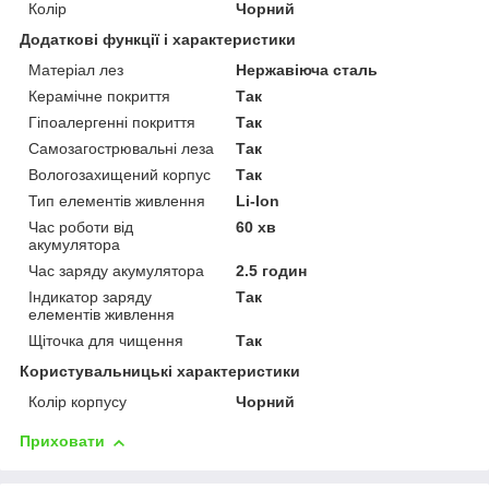
Колір
Чорний
Додаткові функції і характеристики
Матеріал лез
Нержавіюча сталь
Керамічне покриття
Так
Гіпоалергенні покриття
Так
Самозагострювальні леза
Так
Вологозахищений корпус
Так
Тип елементів живлення
Li-Ion
Час роботи від
60 хв
акумулятора
Час заряду акумулятора
2.5 годин
Індикатор заряду
Так
елементів живлення
Щіточка для чищення
Так
Користувальницькі характеристики
Колір корпусу
Чорний
Приховати