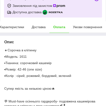
Замовлення під захистом
Доступна доставка
Характеристики
Доставка
Оплата
Умови повернення
Опис
🔸Сорочка в клітинку
▪️Модель: 1611
▪Тканина: сорочковий кашемір
▪️Розмір: 42-46 (one size)
▪️Колір : сірий, рожевий, бордовий, зелений
Супер якість за низькою ціною🔥
💬 Must-have осіннього гардеробу- подовжена кашемірова
сорочка в клітинку з лого нашивкою🍂🔝