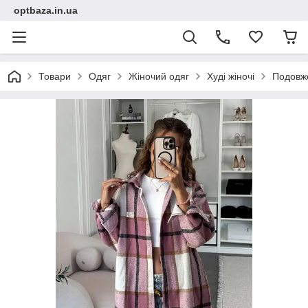
optbaza.in.ua
Товари
Одяг
Жіночий одяг
Худі жіночі
Подовже