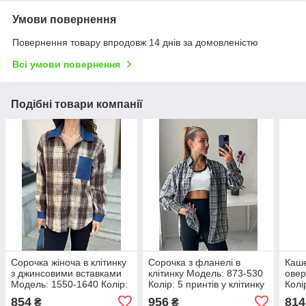
Умови повернення
Повернення товару впродовж 14 днів за домовленістю
Всі умови повернення
Подібні товари компанії
Сорочка жіноча в клітинку
Сорочка з фланелі в
Каше
з джинсовими вставками
клітинку Модель: 873-530
овер
Модель: 1550-1640 Колір:
Колір: 5 принтів у клітинку
Колі
сірий, чорний, синій,
фот
854
956
814
₴
₴
коричневий