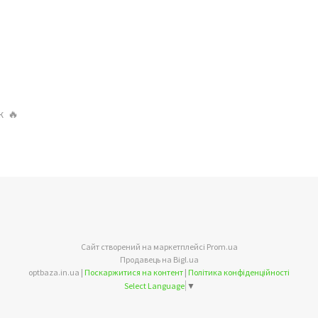
к 🔥
Сайт створений на маркетплейсі
Prom.ua
Продавець на Bigl.ua
optbaza.in.ua |
Поскаржитися на контент
|
Політика конфіденційності
Select Language
▼