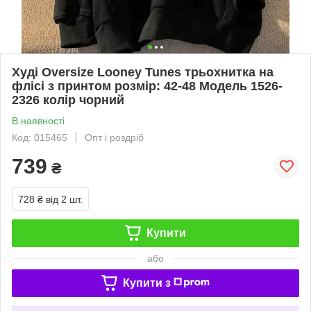
Худі Oversize Looney Tunes трьохнитка на
флісі з принтом розмір: 42-48 Модель 1526-
2326 колір чорний
В наявності
Код: 015465
Опт і роздріб
739
₴
728 ₴
від 2 шт.
Купити
або
Купити з