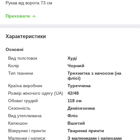
Рукав від ворота 73 см
Приховати
Характеристики
Основні
Вид толстовок
Худі
Колір
Чорний
Тип тканини
Трехнитка з начосом (на
флісі)
Країна виробник
Туреччина
Розмір жіночого одягу (UA)
42/48
Обхват грудей
118 см
Сезонність
Демісезонна
Вид утеплювача
Фліс
Капюшон
Вшитий
Візерунки і принти
Тваринні принти
Малюнки і написи
З малюнками і написами