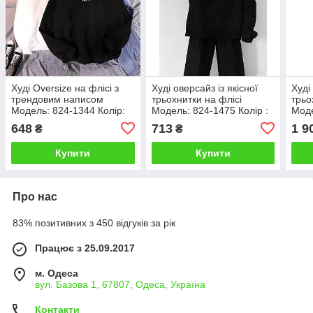
Худі Oversize на флісі з
Худі оверсайз із якісної
Худі
трендовим написом
трьохнитки на флісі
трьо
Модель: 824-1344 Колір:
Модель: 824-1475 Колір :
Моде
білий, чорний, меланж,
графіт, джинс, меланж,
моло
648
713
1 9
₴
₴
барбі
чорний
Купити
Купити
Про нас
83% позитивних з 450 відгуків за рік
Працює з 25.09.2017
м. Одеса
вул. Базова 1, 67807, Одеса, Україна
Контакти