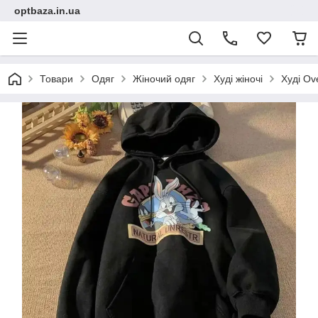
optbaza.in.ua
Товари
Одяг
Жіночий одяг
Худі жіночі
Худі Ov