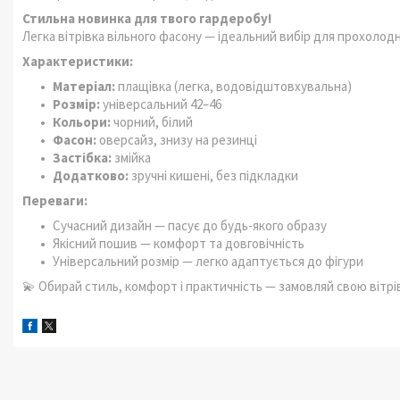
Стильна новинка для твого гардеробу!
Легка вітрівка вільного фасону — ідеальний вибір для прохолод
Характеристики:
Матеріал:
плащівка (легка, водовідштовхувальна)
Розмір:
універсальний 42–46
Кольори:
чорний, білий
Фасон:
оверсайз, знизу на резинці
Застібка:
змійка
Додатково:
зручні кишені, без підкладки
Переваги:
Сучасний дизайн — пасує до будь-якого образу
Якісний пошив — комфорт та довговічність
Універсальний розмір — легко адаптується до фігури
💫 Обирай стиль, комфорт і практичність — замовляй свою вітрі