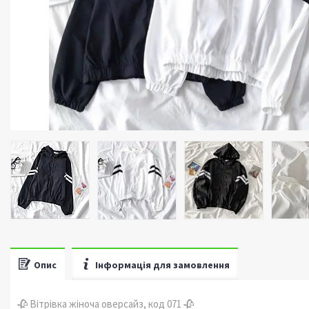
Опис
Інформація для замовлення
🥀 Вітрівка жіноча оверсайз, код 071 🥀