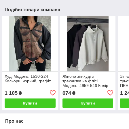
Подібні товари компанії
Худі Модель: 1530-224
Жіноче зіп-худі з
Зіп-
Кольори: чорний, графіт
трехнитки на флісі
трьо
Модель: 4959-546 Колір:
ПЕН
чорний, графіт, молоко
Колі
1 105
674
1 2
₴
₴
Купити
Купити
Про нас