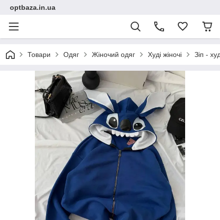
optbaza.in.ua
Товари
Одяг
Жіночий одяг
Худі жіночі
Зіп - х